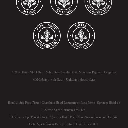
©2026 Hôtel Vinci Due - Saint-Germain-des-Prés.
Mentions légales
. Design by
MMCréation
with
Hapi
-
Utilisation des cookies
Hôtel & Spa Paris 7ème
|
Chambres Hôtel Romantique Paris 7ème
|
Services Hôtel de
Charme Saint-Germain-des-Prés
Hôtel avec Spa Privatif Paris
|
Quartier Hôtel Paris 7ème Arrondissement
|
Galerie
Hôtel Spa 4 Étoiles Paris
|
Contact Hôtel Paris 75007