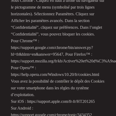
Sous Chrome : Cliquez en haut à droite du navigateur sur
le pictogramme de menu (symbolisé par trois lignes
horizontales). Sélectionnez Paramètres. Cliquez sur
Afficher les paramètres avancés. Dans la section
“Confidentialité”, cliquez sur préférences. Dans l’onglet
“Confidentialité”, vous pouvez bloquer les cookies.
Pour Chrome
™
:
https://support.google.com/chrome/bin/answer.py?
hl=fr&hlrm=en&answer=95647, Pour Firefox
™
:
https://support.mozilla.org/fr/kb/Activer%20et%20d%C3%A9sa
Pour Opera
™
:
https://help.opera.com/Windows/10.20/fr/cookies.html
Vous avez la possibilit
é
de contrôler le dépôt des Cookies
sur votre smartphone dans les règles du système
d’exploitation.
Sur iOS : https://support.apple.com/fr-fr/HT201265
Sur Android :
https://support.google.com/chrome/topic/3434352