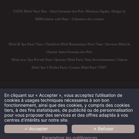
©2026 Hôtel Vinci Due - Saint-Germain-des-Prés.
Mentions légales
. Design by
MMCréation
with
Hapi
-
Utilisation des cookies
Hôtel & Spa Paris 7ème
|
Chambres Hôtel Romantique Paris 7ème
|
Services Hôtel de
Charme Saint-Germain-des-Prés
Hôtel avec Spa Privatif Paris
|
Quartier Hôtel Paris 7ème Arrondissement
|
Galerie
Hôtel Spa 4 Étoiles Paris
|
Contact Hôtel Paris 75007
En cliquant sur « Accepter », vous acceptez l’utilisation de
cookies à usages techniques nécessaires à son bon
fonctionnement, ainsi que des cookies, y compris des cookies
tiers, à des fins statistiques, de publicité ou de personnalisation
pour vous proposer des services et des offres adaptés à vos
centres d’intérêts sur notre site.
HÔTEL
✓ Accepter
✗ Refuser
Paramétrer les préférences